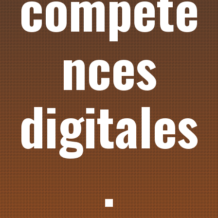
compéte
nces
digitales
.